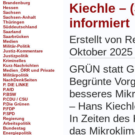
Brandenburg
Kiechle – 
Hessen
Sachsen
Sachsen-Anhalt
informiert
Thüringen
Süddeutschland
Saarland
Erstellt von 
Saarbrücken
Medien
Militär-Politik
Oktober 2025
Justiz-Kommentare
Justizpolitik
Kriminelles
Kurz-Nachrichten
GRÜN statt 
Medien_ÖRR und Private
Militärpolitik
Begrünte Vorg
NachDenkSeiten
P. DIE LINKE
P.AfD
besseres Mik
P.BSW
P.CDU / CSU
– Hans Kiechle
P.Die Grünen
P.FDP
P.SPD
In Zeiten des
Regierung
Arbeitspolitik
das Mikroklim
Bundestag
Energiepolitik