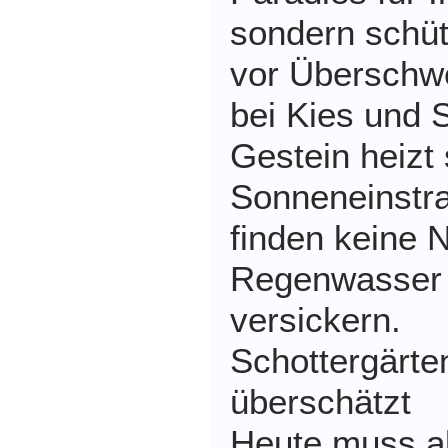
sondern schü
vor Übersch
bei Kies und 
Gestein heizt 
Sonneneinstra
finden keine 
Regenwasser 
versickern.
Schottergärten
überschätzt
Heute muss al