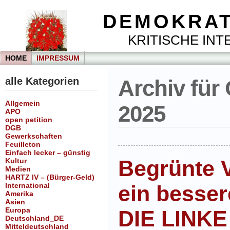
DEMOKRAT
KRITISCHE INTE
HOME
IMPRESSUM
alle Kategorien
Archiv für
Allgemein
2025
APO
open petition
DGB
Gewerkschaften
Feuilleton
Einfach lecker – günstig
Begrünte V
Kultur
Medien
HARTZ IV – (Bürger-Geld)
International
ein besser
Amerika
Asien
Europa
DIE LINKE
Deutschland_DE
Mitteldeutschland