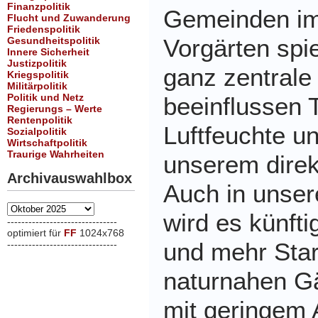
Finanzpolitik
Gemeinden im
Flucht und Zuwanderung
Friedenspolitik
Vorgärten spi
Gesundheitspolitik
Innere Sicherheit
Justizpolitik
ganz zentrale 
Kriegspolitik
Militärpolitik
Politik und Netz
beeinflussen 
Regierungs – Werte
Rentenpolitik
Luftfeuchte un
Sozialpolitik
Wirtschaftpolitik
Traurige Wahrheiten
unserem dire
Archivauswahlbox
Auch in unser
Archivauswahlbox
wird es künft
-------------------------------
optimiert für
FF
1024x768
und mehr Star
-------------------------------
xxx
naturnahen G
mit geringem 