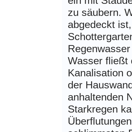
ein mit Staud
zu säubern. W
abgedeckt ist
Schottergarte
Regenwasser 
Wasser fließt 
Kanalisation o
der Hauswand.
anhaltenden N
Starkregen ka
Überflutungen